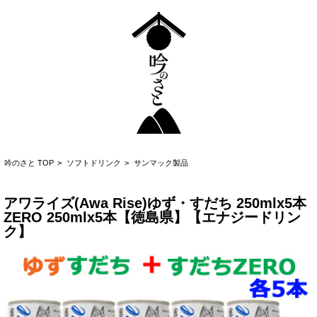
吟のさと TOP
>
ソフトドリンク
>
サンマック製品
アワライズ(Awa Rise)ゆず・すだち 250mlx5本
ZERO 250mlx5本【徳島県】【エナジードリン
ク】