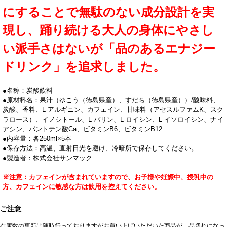
にすることで無駄のない成分設計を実
現し、踊り続ける大人の身体にやさし
い派手さはないが「品のあるエナジー
ドリンク」を追求しました。
●名称：炭酸飲料
●原材料名：果汁（ゆこう（徳島県産）、すだち（徳島県産））/酸味料、
炭酸、香料、L-アルギニン、カフェイン、甘味料（アセスルファムK、スク
ラロース）、イノシトール、L-バリン、L-ロイシン、L-イソロイシン、ナイ
アシン、パントテン酸Ca、ビタミンB6、ビタミンB12
●内容量：各250ml×5本
●保存方法：高温、直射日光を避け、冷暗所で保存してください。
●製造者：株式会社サンマック
※注意：カフェインが含まれていますので、お子様や妊娠中、授乳中の
方、カフェインに敏感な方は飲用を控えてください。
ご注意
在庫数の更新は随時行っておりますがお買い上げいただいた商品が、品切れになっ