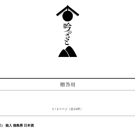
1 / 1ページ
（全14件）
） 箱入 徳島県 日本酒