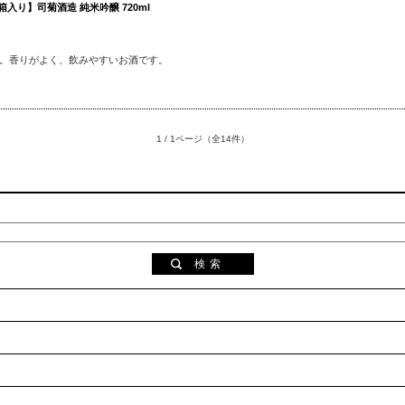
入り】司菊酒造 純米吟醸 720ml
。香りがよく、飲みやすいお酒です。
1 / 1ページ
（全14件）