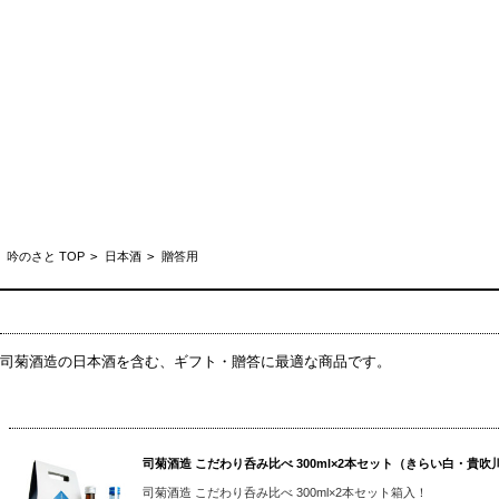
吟のさと TOP
>
日本酒
>
贈答用
司菊酒造の日本酒を含む、ギフト・贈答に最適な商品です。
司菊酒造 こだわり呑み比べ 300ml×2本セット（きらい白・貴吹川
司菊酒造 こだわり呑み比べ 300ml×2本セット箱入！