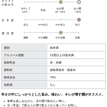
オススメ
の飲み方
冷やして
ぬる燗
あつ燗
常温
10℃～
35～50℃
～55℃
甘辛度
甘口
やや甘口
やや辛口
辛口
濃淡度
濃醇
やや濃醇
やや淡麗
淡麗
酒別
純米酒
アルコール度数
15度以上16度未満
原材料名
米・米麹
原料米
徳島県産米・国産米
精米歩合
70%
化粧箱
なし
辛さの中にしっかりとした旨み。味わい、キレが増す燗がオススメ。
食事を楽しみながら、冷や燗で飲みたい時に。
冷（常温）で飲もうか燗で飲もうかと迷っている時に。