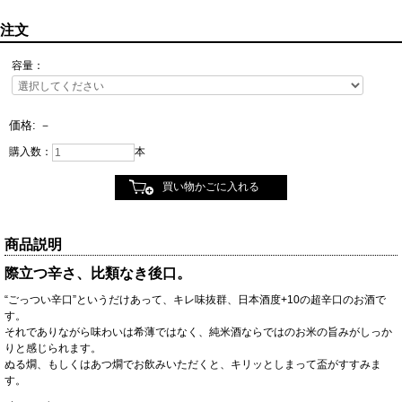
注文
容量：
価格:
－
購入数：
本
商品説明
際立つ辛さ、比類なき後口。
“ごっつい辛口”というだけあって、キレ味抜群、日本酒度+10の超辛口のお酒で
す。
それでありながら味わいは希薄ではなく、純米酒ならではのお米の旨みがしっか
りと感じられます。
ぬる燗、もしくはあつ燗でお飲みいただくと、キリッとしまって盃がすすみま
す。