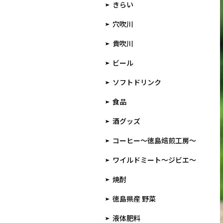
きらい
穴吹川
貴吹川
ビール
ソフトドリンク
食品
酒グッズ
コーヒー～徳島焙煎工房～
ワイルドミート～ジビエ～
焼酎
徳島県産 野菜
液体肥料