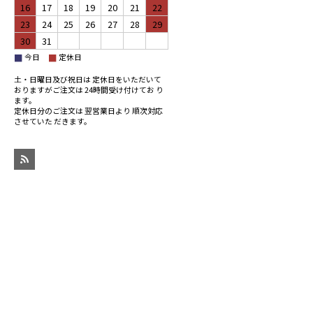
16
17
18
19
20
21
22
23
24
25
26
27
28
29
30
31
今日
定休日
■
■
土・日曜日及び祝日は 定休日をいただいて
おりますがご注文は 24時間受け付けてお り
ます。
定休日分のご注文は 翌営業日より 順次対応
させていた だきます。