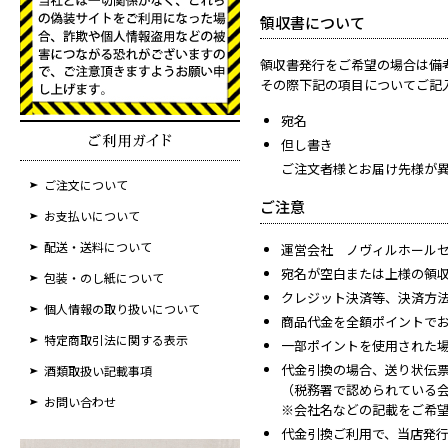
領収書について
領収書発行をご希望の場合は備
その際下記の項目についてご記
宛名
但し書き
ご注文者様とお届け先様が異
ご注文について
ご注意
お支払いについて
配送・送料について
運営会社 ノヴィルホール
宛名が空白または上様の領
包装・のし紙について
クレジット決済等、決済方
個人情報の取り扱いについて
商品代金を全額ポイントで
特定商取引法に関する表示
一部ポイントを使用された
代金引換の場合、送り状伝
酒類取扱い記載事項
（税務署で認められている
お問い合わせ
※会社名などの記載をご希
代金引換ご利用で、当店発