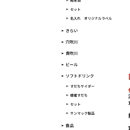
純米酒
セット
名入れ オリジナルラベル
きらい
穴吹川
貴吹川
ビール
ソフトドリンク
すだちサイダー
蜂蜜すだち
セット
サンマック製品
食品