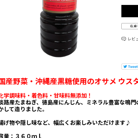
レビ
国産野菜・沖縄産黒糖使用のオサメ ウス
化学調味料・着色料・甘味料無添加！
淡路産たまねぎ、徳島産にんじん、ミネラル豊富な鳴門
かして造りました。
揚げ物や隠し味など、幅広くお楽しみいただけます♪
容量：３６０ｍｌ