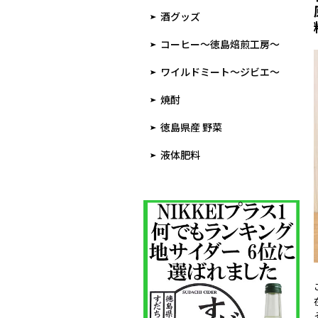
酒グッズ
コーヒー～徳島焙煎工房～
ワイルドミート～ジビエ～
焼酎
徳島県産 野菜
液体肥料