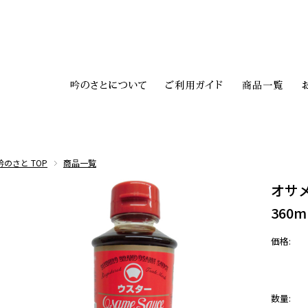
吟のさと TOP
商品一覧
オサ
360m
価格:
数量: