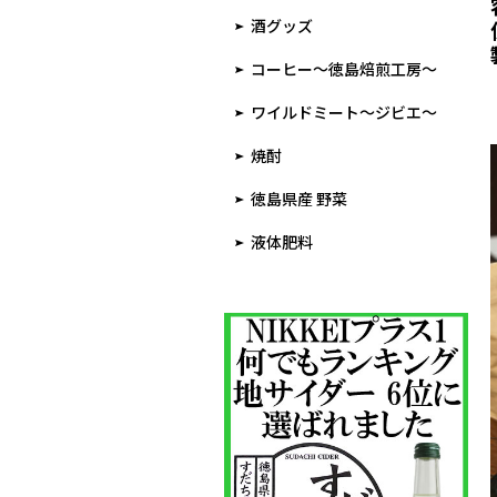
酒グッズ
コーヒー～徳島焙煎工房～
ワイルドミート～ジビエ～
焼酎
徳島県産 野菜
液体肥料