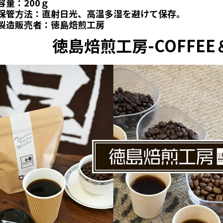
容量：200ｇ
保管方法：直射日光、高温多湿を避けて保存。
製造販売者：徳島焙煎工房
徳島焙煎工房-COFFEE＆