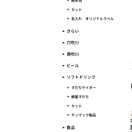
純米酒
セット
名入れ オリジナルラベル
きらい
穴吹川
貴吹川
ビール
ソフトドリンク
すだちサイダー
蜂蜜すだち
セット
サンマック製品
食品