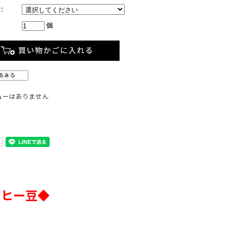
：
個
ューはありません
ーヒー豆◆