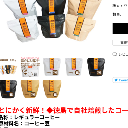
粉ｏｒ豆
数量:
レビ
とにかく新鮮！◆徳島で自社焙煎したコ
名称：レギュラーコーヒー
原材料名：コーヒー豆