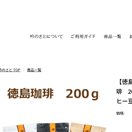
吟のさと TOP
商品一覧
【徳
琲 2
ヒー
価格: