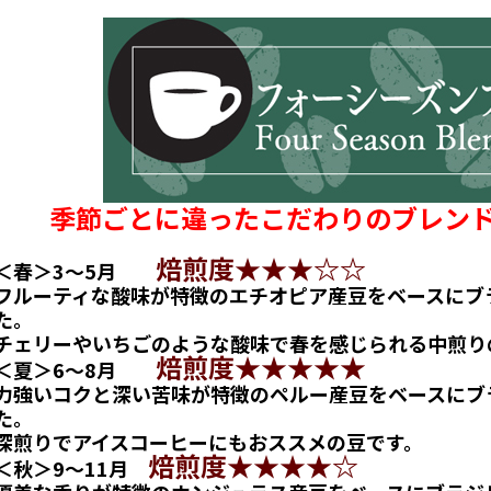
季節ごとに違ったこだわりのブレン
焙煎度★★★☆☆
＜春＞3～5月
フルーティな酸味が特徴のエチオピア産豆をベースにブ
た。
チェリーやいちごのような酸味で春を感じられる中煎り
焙煎度★★★★★
＜夏＞6～8月
力強いコクと深い苦味が特徴のペルー産豆をベースにブ
た。
深煎りでアイスコーヒーにもおススメの豆です。
焙煎度★★★★☆
＜秋＞9～11月